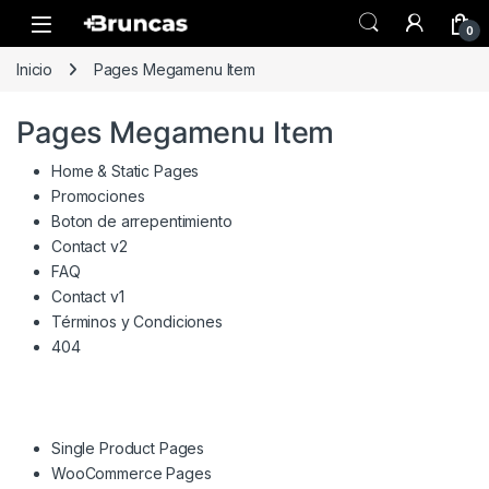
Skip to navigation
Skip to content
0
Inicio
Pages Megamenu Item
Pages Megamenu Item
Home & Static Pages
Promociones
Boton de arrepentimiento
Contact v2
FAQ
Contact v1
Términos y Condiciones
404
Single Product Pages
WooCommerce Pages