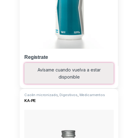
Registrate
Avísame cuando vuelva a estar
disponible
Caolin micronizado
,
Digestivos
,
Medicamentos
KA-PE