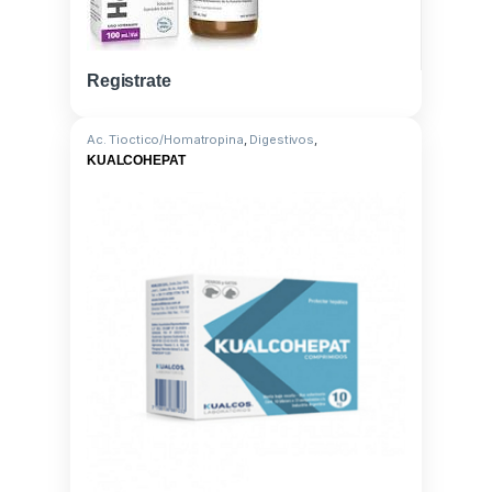
Registrate
Ac. Tioctico/Homatropina
,
Digestivos
,
Medicamentos
KUALCOHEPAT