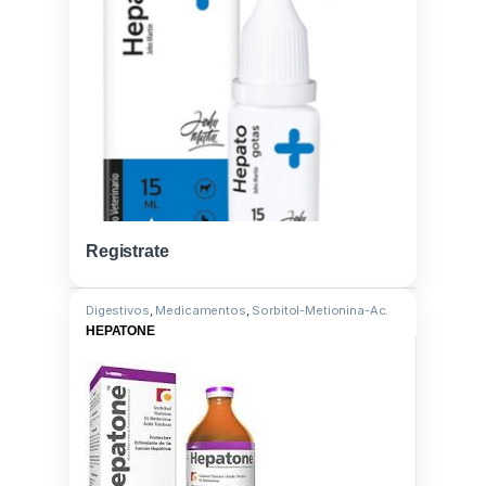
Registrate
Digestivos
,
Medicamentos
,
Sorbitol-Metionina-Ac.
tioctico
HEPATONE