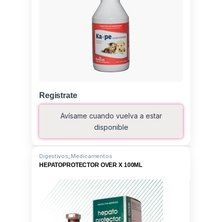
Registrate
Avísame cuando vuelva a estar
disponible
Digestivos
,
Medicamentos
HEPATOPROTECTOR OVER X 100ML