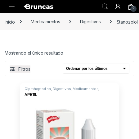
Skip to navigation
Skip to content
0
Inicio
Medicamentos
Digestivos
Stanozolol
Mostrando el único resultado
Filtros
Ciproheptadina
,
Digestivos
,
Medicamentos
,
Stanozolol
APETIL