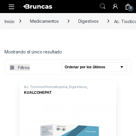
Skip to navigation
Skip to content
0
Inicio
Medicamentos
Digestivos
Ac. Tiocti
Mostrando el único resultado
Filtros
Ac. Tioctico/Homatropina
,
Digestivos
,
Medicamentos
KUALCOHEPAT