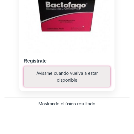
Registrate
Avísame cuando vuelva a estar
disponible
Mostrando el único resultado