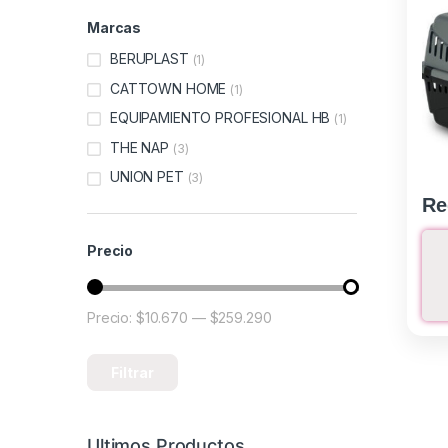
Marcas
BERUPLAST
(1)
CATTOWN HOME
(1)
EQUIPAMIENTO PROFESIONAL HB
(1)
THE NAP
(3)
UNION PET
(3)
Re
Precio
Precio:
$10.670
—
$259.290
Precio mínimo
Precio máximo
Filtrar
Ultimos Productos