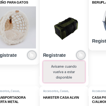
EÑO PARA GATOS
BERUPL
Regist
gistrate
Registrate
Avísame cuando
vuelva a estar
disponible
esorios
,
Casas,
Accesorios
,
Casas,
Accesori
sportadoras y Bolsos
Transportadoras y Bolsos
Transport
ANSPORTADORA
HAMSTER CASA ALVIN
CASA P
ERTA METAL
C/ALMO