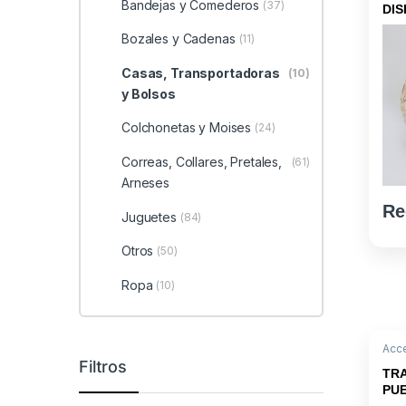
Bandejas y Comederos
(37)
DIS
Bozales y Cadenas
(11)
Casas, Transportadoras
(10)
y Bolsos
Colchonetas y Moises
(24)
Correas, Collares, Pretales,
(61)
Arneses
Re
Juguetes
(84)
Otros
(50)
Ropa
(10)
Acc
Tran
Filtros
TR
PU