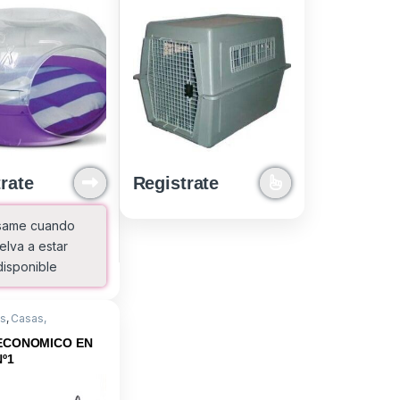
33CM
rate
Registrate
same cuando
elva a estar
disponible
os
,
Casas,
adoras y Bolsos
ECONOMICO EN
Nº1