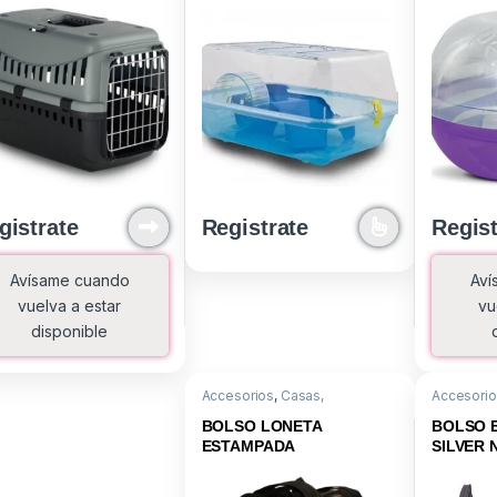
39X52X
gistrate
Registrate
Regist
Avísame cuando
Aví
vuelva a estar
vu
disponible
Accesorios
,
Casas,
Accesori
Transportadoras y Bolsos
Transport
BOLSO LONETA
BOLSO 
ESTAMPADA
SILVER 