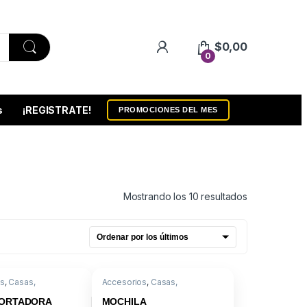
$
0,00
0
s
¡REGISTRATE!
PROMOCIONES DEL MES
Ordenado por
Mostrando los 10 resultados
os
,
Casas,
Accesorios
,
Casas,
adoras y Bolsos
Transportadoras y Bolsos
ORTADORA
MOCHILA