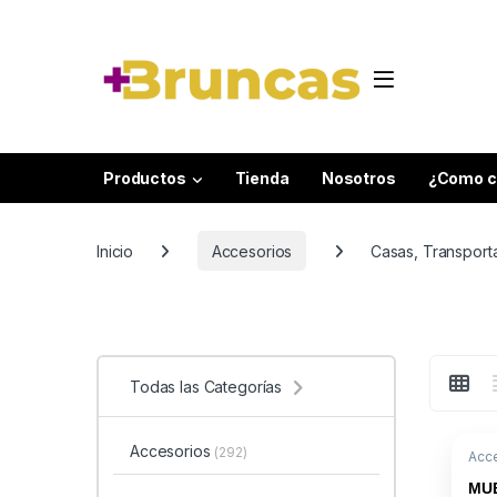
Skip to navigation
Skip to content
Productos
Tienda
Nosotros
¿Como c
Inicio
Accesorios
Casas, Transport
Todas las Categorías
Accesorios
(292)
Acc
Tran
MUE