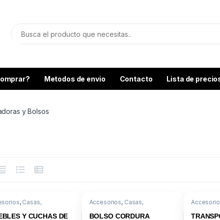
omprar?
Metodos de envio
Contacto
Lista de precio
adoras y Bolsos
esorios
,
Casas,
Accesorios
,
Casas,
Accesori
sportadoras y Bolsos
Transportadoras y Bolsos
Transport
BLES Y CUCHAS DE
BOLSO CORDURA
TRANSP