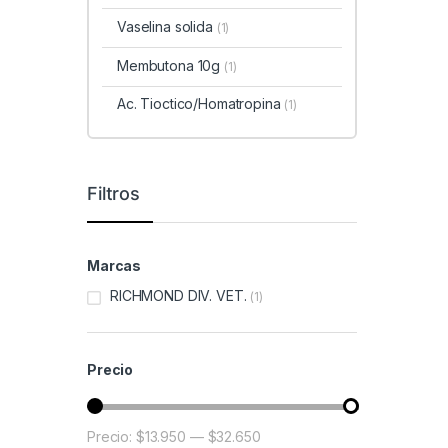
Vaselina solida
(1)
Membutona 10g
(1)
Ac. Tioctico/Homatropina
(1)
Filtros
Marcas
RICHMOND DIV. VET.
(1)
Precio
Precio:
$13.950
—
$32.650
Precio mínimo
Precio máximo