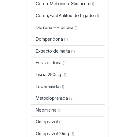
Colina-Metionina-Silimarina
(1)
Colina/Fact.Antitox de higado
(1)
Dipirona – Hioscina
(1)
Domperidona
(1)
Extracto de malta
(1)
Furazolidona
(1)
Lisina 250mg
(1)
Loperamida
(1)
Metoclopramida
(2)
Neomicina
(1)
Omeprazol
(1)
Omeprazol 10mg
(1)