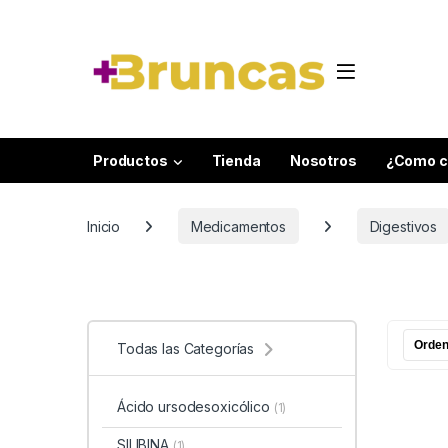
Skip to navigation
Skip to content
Productos
Tienda
Nosotros
¿Como c
Inicio
Medicamentos
Digestivos
Todas las Categorías
Ácido ursodesoxicólico
(1)
SILIBINA
(1)