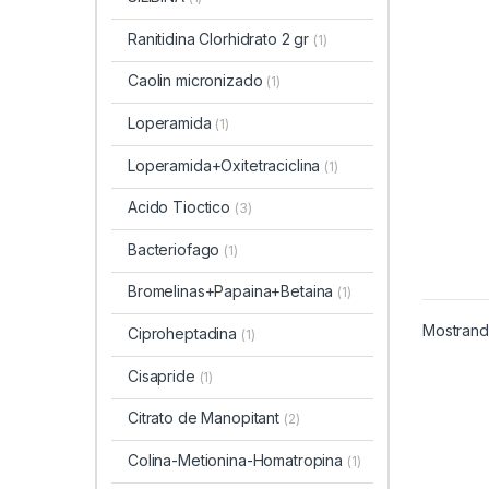
Ranitidina Clorhidrato 2 gr
(1)
Caolin micronizado
(1)
Loperamida
(1)
Loperamida+Oxitetraciclina
(1)
Acido Tioctico
(3)
Bacteriofago
(1)
Bromelinas+Papaina+Betaina
(1)
Mostrando
Ciproheptadina
(1)
Cisapride
(1)
Citrato de Manopitant
(2)
Colina-Metionina-Homatropina
(1)