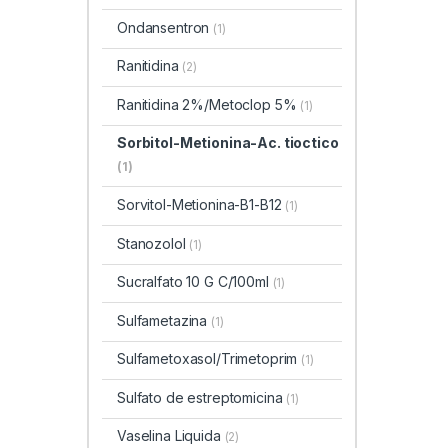
Ondansentron
(1)
Ranitidina
(2)
Ranitidina 2%/Metoclop 5%
(1)
Sorbitol-Metionina-Ac. tioctico
(1)
Sorvitol-Metionina-B1-B12
(1)
Stanozolol
(1)
Sucralfato 10 G C/100ml
(1)
Sulfametazina
(1)
Sulfametoxasol/Trimetoprim
(1)
Sulfato de estreptomicina
(1)
Vaselina Liquida
(2)