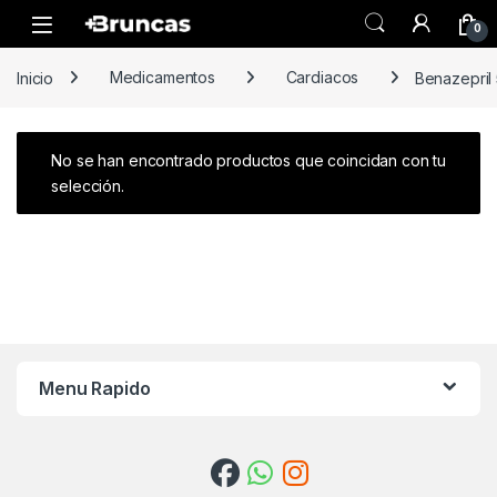
Skip to navigation
Skip to content
0
Inicio
Medicamentos
Cardiacos
Benazepril
No se han encontrado productos que coincidan con tu
selección.
Menu Rapido