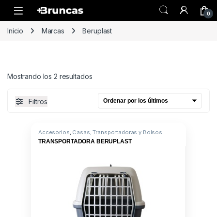
Skip to navigation
Skip to content
0
Inicio
Marcas
Beruplast
Ordenado por los últimos
Mostrando los 2 resultados
Filtros
Accesorios
,
Casas, Transportadoras y Bolsos
TRANSPORTADORA BERUPLAST