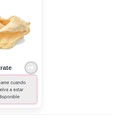
rate
same cuando
elva a estar
disponible