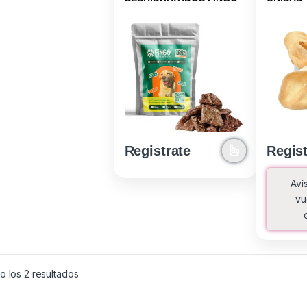
SNACK
Registrate
Regist
Aví
vu
Ordenado por los últimos
 los 2 resultados