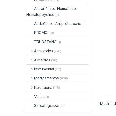
Anti anémico. Hematínico.
Hematopoyético
(1)
Antibiótico – Antiprotozoario
(1)
PROMO
(10)
TRILOSTANO
(1)
Accesorios
(291)
Alimentos
(36)
Instrumental
(211)
Medicamentos
(936)
Peluquería
(116)
Varios
(1)
Mostrando
Sin categorizar
(21)