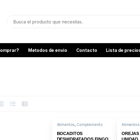
omprar?
Metodos de envio
Contacto
Lista de precio
Alimentos
,
Complemento
Alimentos
Nutricional
,
Golosinas
BOCADITOS
OREJAS 
DESHIDRATADOS FINGO
UNIDAD