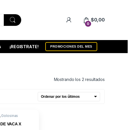
$
0,00
0
s
¡REGISTRATE!
PROMOCIONES DEL MES
Ordenado por
Mostrando los 2 resultados
,
Golosinas
DE VACA X