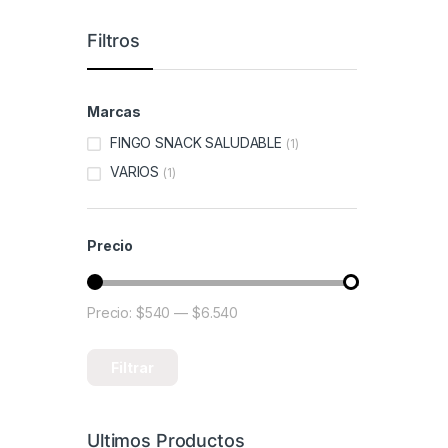
Filtros
Marcas
FINGO SNACK SALUDABLE
(1)
VARIOS
(1)
Precio
Precio:
$540
—
$6.540
Precio mínimo
Precio máximo
Filtrar
Ultimos Productos