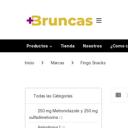
Skip to navigation
Skip to content
Productos
Tienda
Nosotros
¿Como c
Inicio
Marcas
Fingo Snacks
Todas las Categorías
250 mg Metronidazole y 250 mg
sulfadimetoxina
(1)
Amlodipina 1
(1)