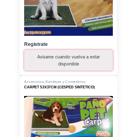
Registrate
Avísame cuando vuelva a estar
disponible
Accesorios
,
Bandejas y Comederos
CARPET 53X37CM (CESPED SINTETICO)