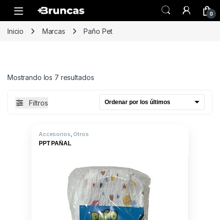
Skip to navigation
Skip to content
0
Inicio
Marcas
Paño Pet
Ordenado por los últimos
Mostrando los 7 resultados
Filtros
Accesorios
,
Otros
PPT PAÑAL