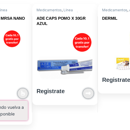
ínea
Medicamentos
,
Línea
Medicamentos
,
Dermatológica
,
Vit A.D.E/ Omega
Triamcinolona/C
3
 MRSA NANO
ADE CAPS POMO X 30GR
DERMIL
AZUL
Registrat
Registrate
ndo vuelva a
sponible