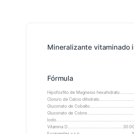
Mineralizante vitaminado 
Fórmula
Hipofosfito de Magnesio hexahidrato……………
Cloruro de Calcio dihidrato…………………………
Gluconato de Cobalto…………………………………….
Gluconato de Cobre……………………………………….
Iodo………………………………………………………………0
Vitamina D…………………………………………….30.000.
Excipientes c.s.p………………………………………….10