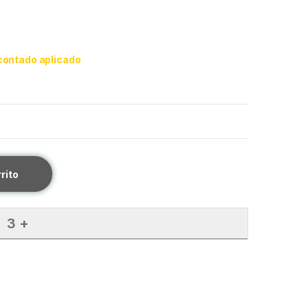
contado aplicado
rrito
3 +