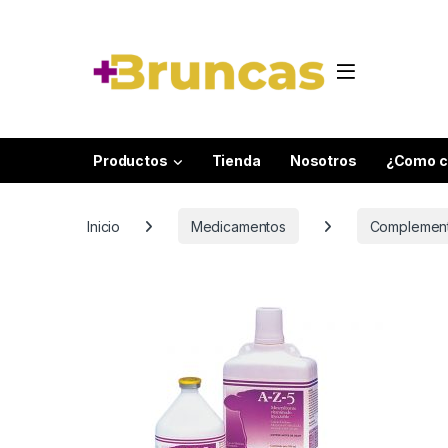
Skip to navigation
Skip to content
Productos
Tienda
Nosotros
¿Como c
Inicio
Medicamentos
Complemento