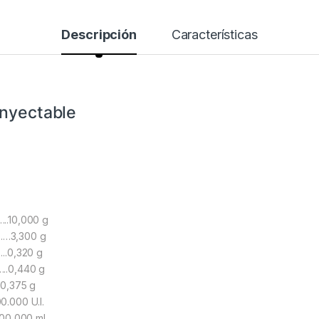
Descripción
Características
inyectable
..10,000 g
……3,300 g
.0,320 g
.0,440 g
,375 g
000 U.I.
0,000 ml