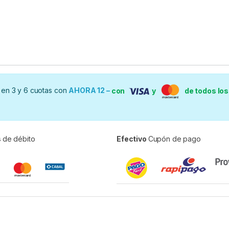
en 3 y 6 cuotas con
AHORA 12 –
con
y
de todos lo
s
de débito
Efectivo
Cupón de pago