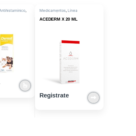
Antihistamínico
,
Medicamentos
,
Línea
lorferinamina
Dermatológica
,
Hidrocortisona
aceponato
ACEDERM X 20 ML
e
Registrate