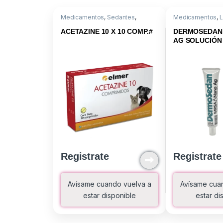
Medicamentos
,
Sedantes
,
Medicamentos
,
L
Acepromacina
Dermatológica
ACETAZINE 10 X 10 COMP.#
DERMOSEDAN
AG SOLUCIÓN
Registrate
Registrate
Avísame cuando vuelva a
Avísame cua
estar disponible
estar di