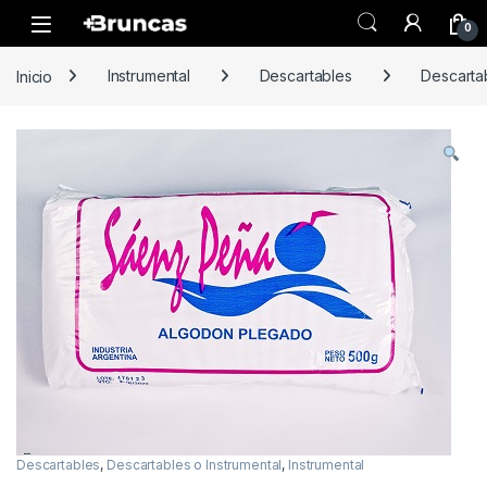
Skip to navigation
Skip to content
0
Inicio
Instrumental
Descartables
Descartab
Descartables
,
Descartables o Instrumental
,
Instrumental