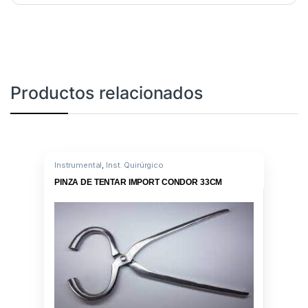
Productos relacionados
Instrumental
,
Inst. Quirúrgico
PINZA DE TENTAR IMPORT CONDOR 33CM