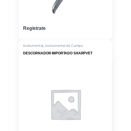
Registrate
Instrumental
,
Instrumental de Campo
DESCORNADOR IMPORTADO SHARPVET