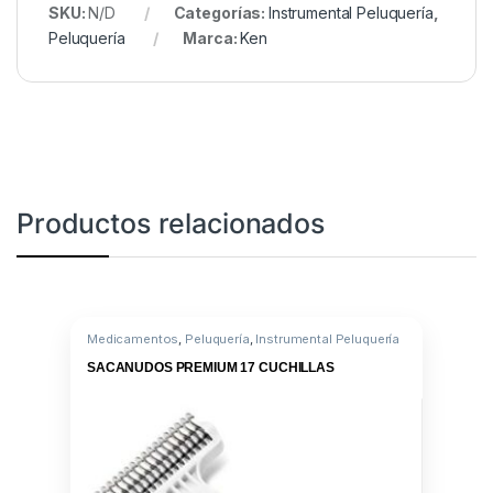
SKU:
N/D
Categorías:
Instrumental Peluquería
,
Peluquería
Marca:
Ken
Productos relacionados
Medicamentos
,
Peluquería
,
Instrumental Peluquería
SACANUDOS PREMIUM 17 CUCHILLAS