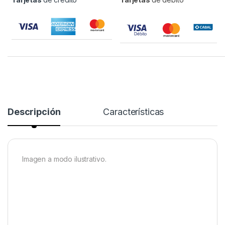
Descripción
Características
Imagen a modo ilustrativo.