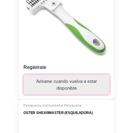
Registrate
Avísame cuando vuelva a estar
disponible
Peluquería
,
Instrumental Peluquería
OSTER SHEARMASTER (ESQUILADORA)