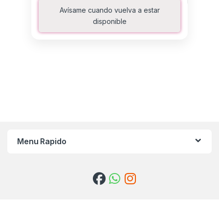
Avísame cuando vuelva a estar
disponible
Menu Rapido