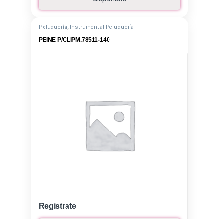
Peluquería
,
Instrumental Peluquería
PEINE P/CLIPM.78511-140
Registrate