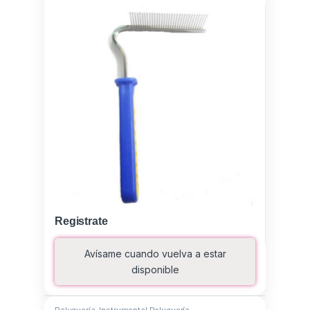
Registrate
Avísame cuando vuelva a estar
disponible
Peluquería
,
Instrumental Peluquería