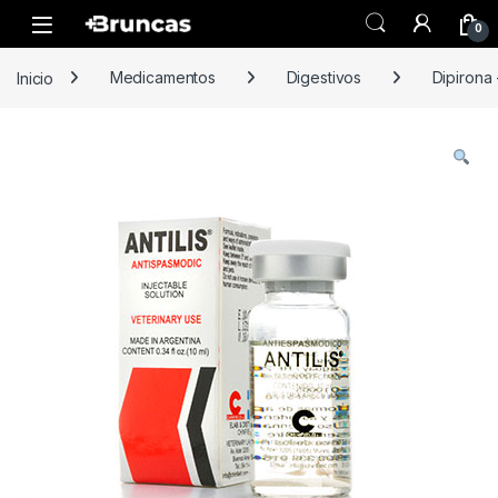
Skip to navigation
Skip to content
0
Inicio
Medicamentos
Digestivos
Dipirona 