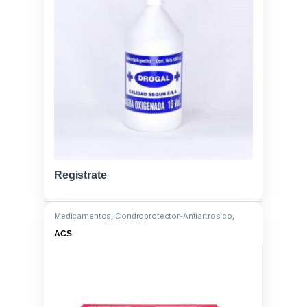
Registrate
Medicamentos
,
Condroprotector-Antiartrosico
,
Condroitin sulf. al 100%
ACS