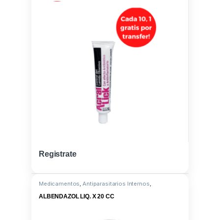
Registrate
Medicamentos
,
Antiparasitarios Internos
,
Albendazole 10G
ALBENDAZOL LIQ. X 20 CC