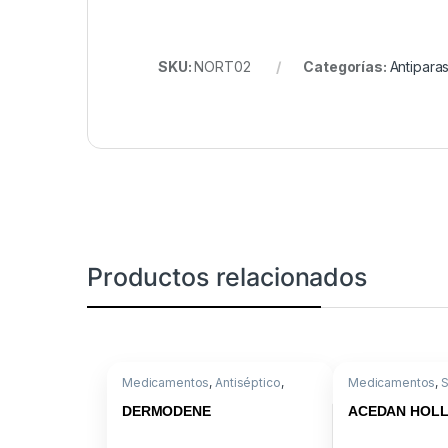
SKU:
NORT02
Categorías:
Antiparas
Productos relacionados
Medicamentos
,
Antiséptico
,
Medicamentos
,
Marcaptobenzotiazol
Acepromacina
,
A
DERMODENE
ACEDAN HOLL