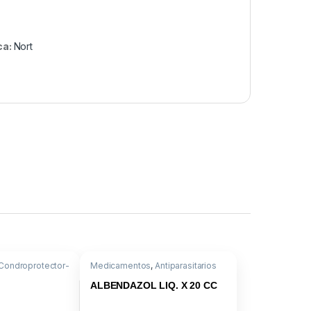
ca:
Nort
Condroprotector-
Medicamentos
,
Antiparasitarios
droitin sulf. al
Internos
,
Albendazole 10G
ALBENDAZOL LIQ. X 20 CC