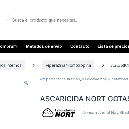
omprar?
Metodos de envio
Contacto
Lista de precio
rios Internos
Piperazina/Homotropina
ASCARIC
Antiparasitarios Internos
,
Medicamentos
,
Piperazina/
ASCARICIDA NORT GOTAS
¡Comprá Ahora! Hay Sto