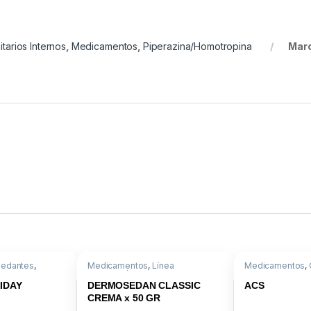
itarios Internos
,
Medicamentos
,
Piperazina/Homotropina
Mar
Sedantes
,
Medicamentos
,
Línea
Medicamentos
,
cepromacina
Dermatológica
,
Difenhidramina
Antiartrosico
,
Con
clorhidrato
100%
IDAY
DERMOSEDAN CLASSIC
ACS
CREMA x 50 GR