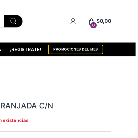
$
0,00
0
s
¡REGISTRATE!
PROMOCIONES DEL MES
RANJADA C/N
n existencias