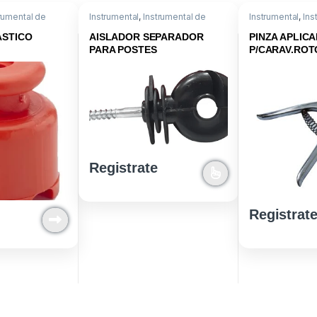
rumental de
Instrumental
,
Instrumental de
Instrumental
,
Ins
Campo
ASTICO
AISLADOR SEPARADOR
PINZA APLIC
PARA POSTES
P/CARAV.RO
Registrate
Registrat