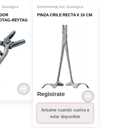
t. Quirúrgico
Instrumental
,
Inst. Quirúrgico
ADOR
PINZA CRILE RECTA X 16 CM
TOTAG-REYTAG
e
Registrate
Avísame cuando vuelva a
estar disponible