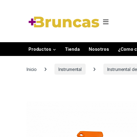
Skip to navigation
Skip to content
Productos
Tienda
Nosotros
¿Como c
Inicio
Instrumental
Instrumental 