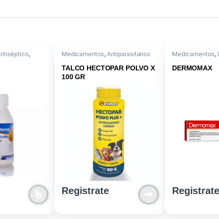
ntiséptico
,
Medicamentos
,
Antiparasitarios
Medicamentos
,
azol
Externos
,
Antiparasitario Externo
,
Dermatológica
Talcos
,
Propoxur
TALCO HECTOPAR POLVO X
DERMOMAX
100 GR
Registrate
Registrat