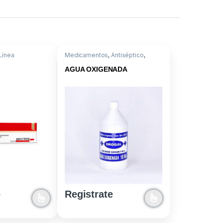
Línea
Medicamentos
,
Antiséptico
,
Descartables o Instrumental
AGUA OXIGENADA
e
Registrate