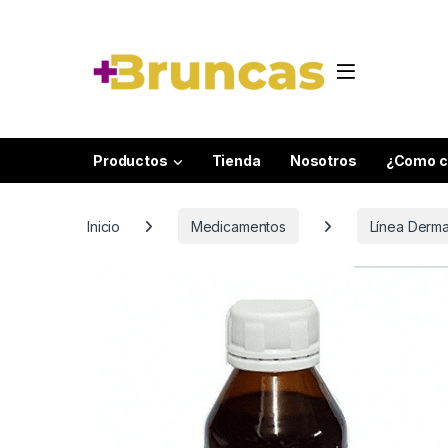
Skip to navigation
Skip to content
Productos
Tienda
Nosotros
¿Como c
Inicio
Medicamentos
Línea Derma