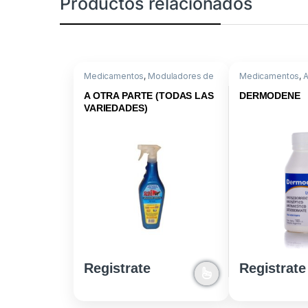
Productos relacionados
Medicamentos
,
Moduladores de
Medicamentos
,
A
Conducta
,
Sulfato amonio -
Marcaptobenzoti
Naftaleno
A OTRA PARTE (TODAS LAS
DERMODENE
VARIEDADES)
Registrate
Registrate