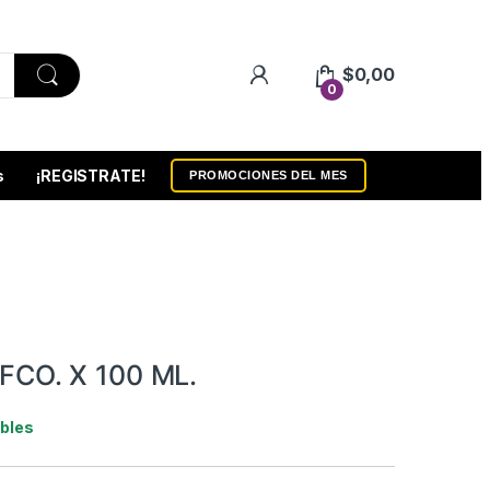
$
0,00
0
s
¡REGISTRATE!
PROMOCIONES DEL MES
CO. X 100 ML.
ibles