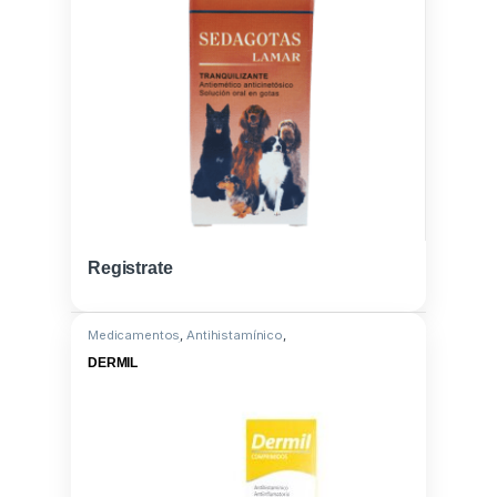
Registrate
Medicamentos
,
Antihistamínico
,
Triamcinolona/Clorferinamina
DERMIL