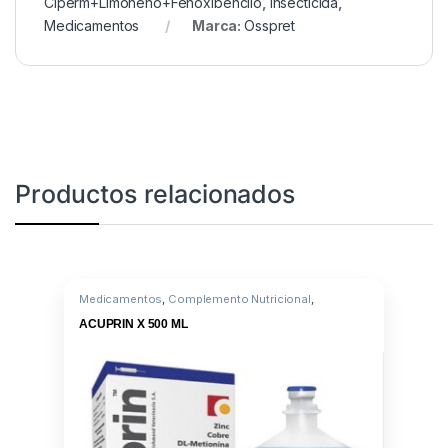
Ciperm+Limoneno+Fenoxibencilo
,
Insecticida
,
Medicamentos
Marca:
Osspret
Productos relacionados
Medicamentos
,
Complemento Nutricional
,
Cu+Zn+Metionina
ACUPRIN X 500 ML