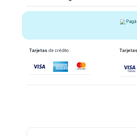
Pagá 
Tarjetas
de crédito
Tarjeta