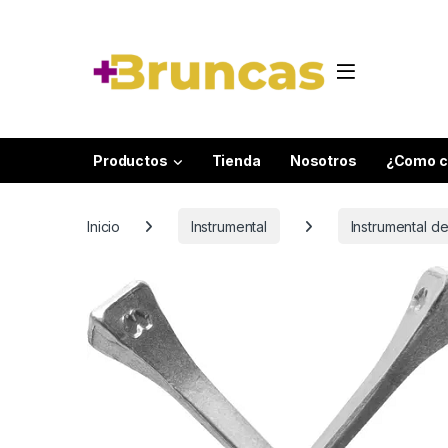
Skip to navigation
Skip to content
Productos
Tienda
Nosotros
¿Como c
Inicio
Instrumental
Instrumental 