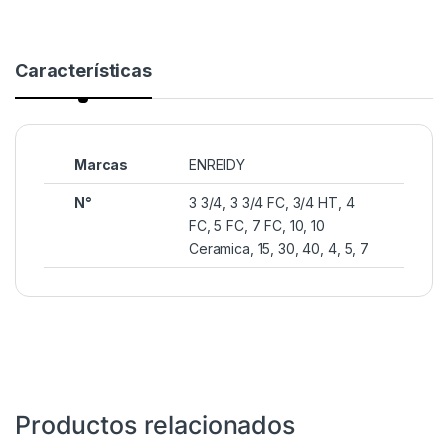
Características
Marcas
ENREIDY
N°
3 3/4, 3 3/4 FC, 3/4 HT, 4
FC, 5 FC, 7 FC, 10, 10
Ceramica, 15, 30, 40, 4, 5, 7
Productos relacionados