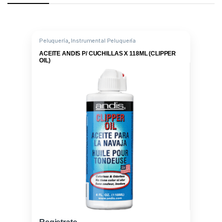
Peluquería
,
Instrumental Peluquería
ACEITE ANDIS P/ CUCHILLAS X 118ML (CLIPPER
OIL)