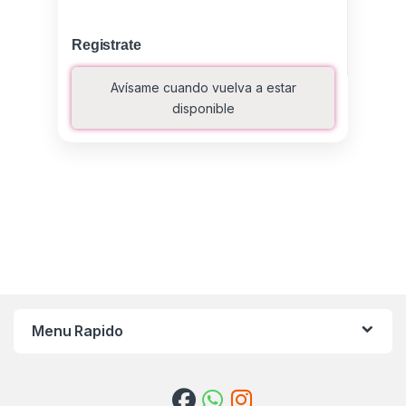
Registrate
Avísame cuando vuelva a estar
disponible
Menu Rapido