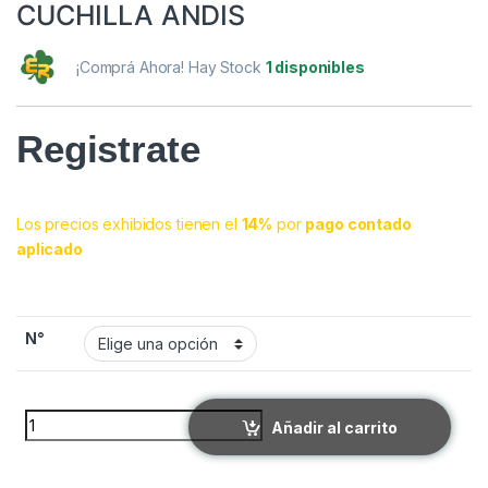
CUCHILLA ANDIS
¡Comprá Ahora! Hay Stock
1 disponibles
Registrate
Los precios exhibidos tienen el
14%
por
pago contado
aplicado
N°
CUCHILLA ANDIS quantity
Añadir al carrito