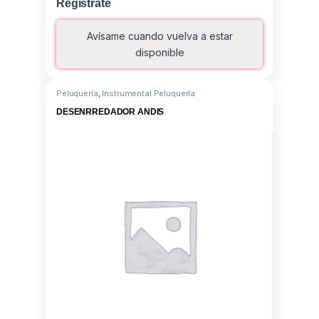
Registrate
Avísame cuando vuelva a estar
disponible
Peluquería
,
Instrumental Peluquería
DESENRREDADOR ANDIS