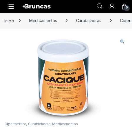
Skip to navigation
Skip to content
0
Inicio
Medicamentos
Curabicheras
Ciper
Cipermetrina
,
Curabicheras
,
Medicamentos