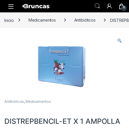
Skip to navigation
Skip to content
0
Inicio
Medicamentos
Antibióticos
DISTREPB
Antibióticos
,
Medicamentos
DISTREPBENCIL-ET X 1 AMPOLLA