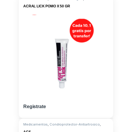
Hidrocortisona
ACRAL LICK POMO X 50 GR
Registrate
Medicamentos
,
Condroprotector-Antiartrosico
,
Condroitin sulf. al 100%
ACS