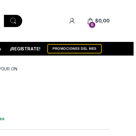
$
0,00
0
s
¡REGISTRATE!
PROMOCIONES DEL MES
POUR ON
les