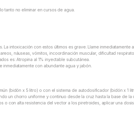
lo tanto no eliminar en cursos de agua.
s. La intoxicación con estos últimos es grave. Llame inmediatamente a
areos, náuseas, vómitos, incoordinación muscular, dificultad respirato
rados es: Atropina al 1% inyectable subcutánea.
ese inmediatamente con abundante agua y jabón.
mún (bidón x 5 litro) o con el sistema de autodosificador (bidón x 1 lit
ndo un chorro uniforme y continuo desde la cruz hasta la base de la 
o con alta resistencia del vector a los piretroides, aplicar una dos