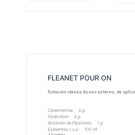
FLEANET POUR ON
Solución oleosa de uso externo, de aplic
Cipermetrina: 5 g.
Fenitrotión: 4 g.
Butóxido de Piperonilo: 1 g.
Exipientes c.s.p: 100 ml.