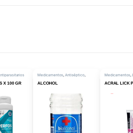
ntiparasitarios
Medicamentos
,
Antiséptico
,
Medicamentos
,
asitario Externo
,
Descartables o Instrumental
Dermatológica
,
Hidrocortisona
 X 100 GR
ALCOHOL
ACRAL LICK 