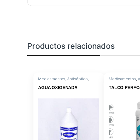
Productos relacionados
Medicamentos
,
Antiséptico
,
Medicamentos
,
A
Descartables o Instrumental
Externos
,
Antipar
Tetrametrina
AGUA OXIGENADA
TALCO PERFOS