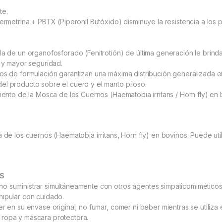
te.
ermetrina + PBTX (Piperonil Butóxido) disminuye la resistencia a los 
ula de un organofosforado (Fenitrotión) de última generación le brin
n y mayor seguridad.
los de formulación garantizan una máxima distribución generalizada 
el producto sobre el cuero y el manto piloso.
miento de la Mosca de los Cuernos (Haematobia irritans / Horn fly) en 
 de los cuernos (Haematobia irritans, Horn fly) en bovinos. Puede util
S
o suministrar simultáneamente con otros agentes simpaticomiméticos
nipular con cuidado.
r en su envase original; no fumar, comer ni beber mientras se utiliza e
 ropa y máscara protectora.