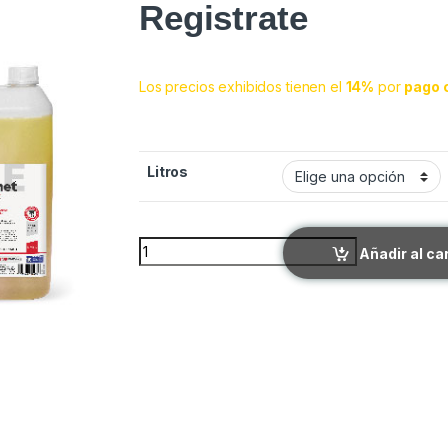
Registrate
Los precios exhibidos tienen el
14%
por
pago 
Litros
FLEANET POUR ON quantity
Añadir al ca