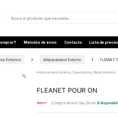
omprar?
Metodos de envio
Contacto
Lista de precio
rios Externos
Antiparasitario Externo
FLEANET 
Antiparasitario Externo
,
Cipermetrina
,
Medicamentos
FLEANET POUR ON
¡Comprá Ahora! Hay Stock
8 disponib