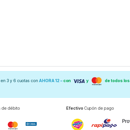
en 3 y 6 cuotas con
AHORA 12 –
con
y
de todos lo
s
de débito
Efectivo
Cupón de pago