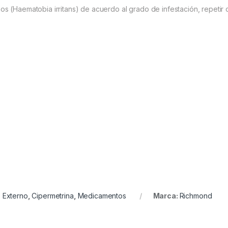
os (Haematobia irritans) de acuerdo al grado de infestación, repetir 
o Externo
,
Cipermetrina
,
Medicamentos
Marca:
Richmond