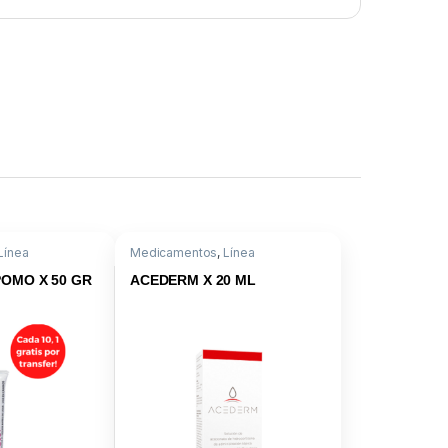
Línea
Medicamentos
,
Línea
Rifamicina -
Dermatológica
,
Hidrocortisona
aceponato
POMO X 50 GR
ACEDERM X 20 ML