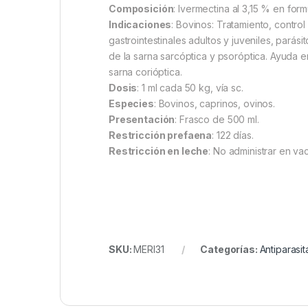
Composición
: Ivermectina al 3,15 % en form
Indicaciones
: Bovinos: Tratamiento, contr
gastrointestinales adultos y juveniles, pará
de la sarna sarcóptica y psoróptica. Ayuda e
sarna corióptica.
Dosis
: 1 ml cada 50 kg, vía sc.
Especies
: Bovinos, caprinos, ovinos.
Presentación
: Frasco de 500 ml.
Restricción prefaena​
: 122 días.
Restricción en leche
: No administrar en v
SKU:
MERI31
Categorías:
Antiparasit