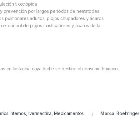
ulación tixotrópica.
ol y prevención por largos períodos de nematodes
sitos pulmonares adultos, piojos chupadores y ácaros
n el control de piojos masticadores y ácaros de la
acas en lactancia cuya leche se destine al consumo humano.
arios Internos
,
Ivermectina
,
Medicamentos
Marca:
Boehringer