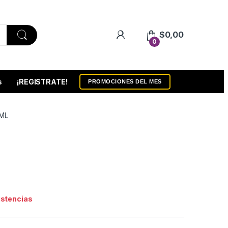
$
0,00
0
s
¡REGISTRATE!
PROMOCIONES DEL MES
ML
istencias