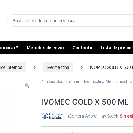
omprar?
Metodos de envio
Contacto
Lista de precio
rios Internos
Ivermectina
IVOMEC GOLD X 500 
Antiparasitarios Internos
,
Ivermectina
,
Medicamentos
IVOMEC GOLD X 500 ML
¡Comprá Ahora! Hay Stock
Sin ex