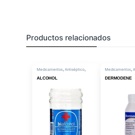
Productos relacionados
Medicamentos
,
Antiséptico
,
Medicamentos
,
A
Descartables o Instrumental
Marcaptobenzoti
ALCOHOL
DERMODENE