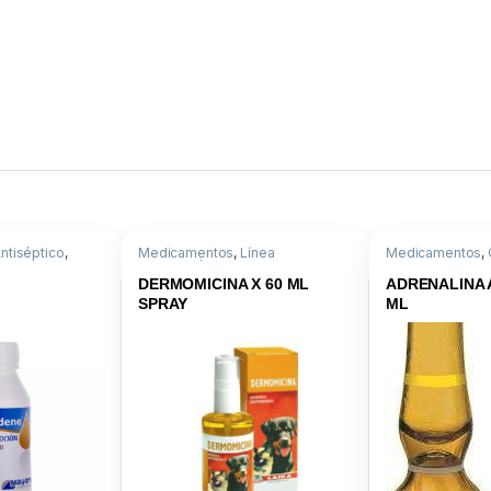
ntiséptico
,
Medicamentos
,
Línea
Medicamentos
,
azol
Dermatológica
,
Adrenalina
Gentamicina/Difenilhiram/LIDOC
DERMOMICINA X 60 ML
ADRENALINA A
SPRAY
ML