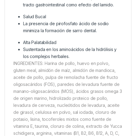
tracto gastrointestinal como efecto del lamido.
Salud Bucal
La presencia de pirofosfato ácido de sodio
minimiza la formación de sarro dental.
Alta Palatabilidad
Sustentada en los aminoácidos de la hidrólisis y
los complejos herbales.
INGREDIENTES: Harina de pollo, huevo en polvo,
gluten meal, almidón de maíz, almidón de mandioca,
aceite de pollo, pulpa de remolacha fuente de fructo
oligosacáridos (FOS), paredes de levadura fuente de
manano-oligosacáridos (MOS), ácidos grasos omega 3
de origen marino, hidrolizado proteico de pollo,
levadura de cerveza, nucleótidos de levadura, aceite
de girasol, celulosa en polvo, sal iodada, cloruro de
potasio, lisina, tocoferoles mixtos como fuente de
vitamina E, taurina, cloruro de colina, extracto de Yucca
schidigera, arginina, vitaminas (B1, B2, B6, B12, A, D, C,