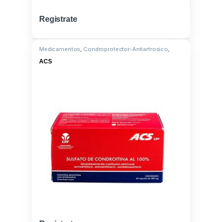
Registrate
Medicamentos
,
Condroprotector-Antiartrosico
,
Condroitin sulf. al 100%
ACS