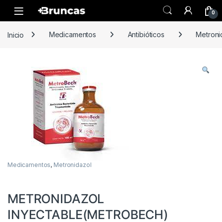
Skip to navigation
Skip to content
0
Inicio
Medicamentos
Antibióticos
Metroni
Medicamentos
,
Metronidazol
METRONIDAZOL
INYECTABLE(METROBECH)