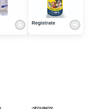
e
Registrate
S
¡SEGUINOS!