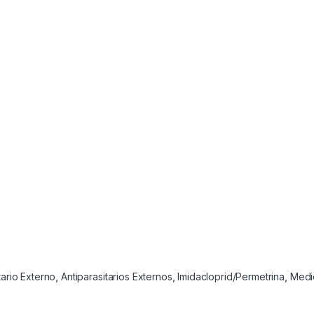
tario Externo
,
Antiparasitarios Externos
,
Imidacloprid/Permetrina
,
Medi