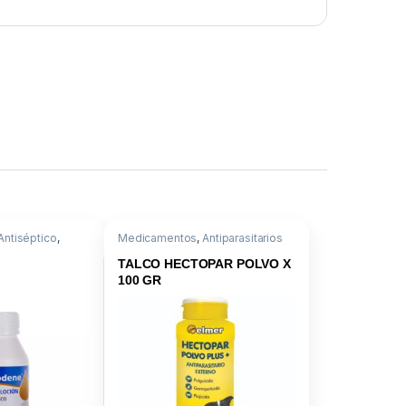
Antiséptico
,
Medicamentos
,
Antiparasitarios
iazol
Externos
,
Antiparasitario Externo
,
Talcos
,
Propoxur
TALCO HECTOPAR POLVO X
100 GR