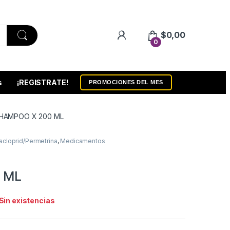
$
0,00
0
s
¡REGISTRATE!
PROMOCIONES DEL MES
HAMPOO X 200 ML
acloprid/Permetrina
,
Medicamentos
 ML
Sin existencias