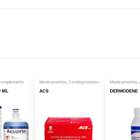
Complemento
Medicamentos
,
Condroprotector-
Medicamentos
,
n+Metionina
Antiartrosico
,
Condroitin sulf. al
Marcaptobenzot
100%
0 ML
ACS
DERMODENE