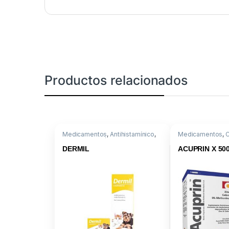
Productos relacionados
Medicamentos
,
Antihistamínico
,
Medicamentos
,
Triamcinolona/Clorferinamina
Nutricional
,
Cu+Z
DERMIL
ACUPRIN X 50