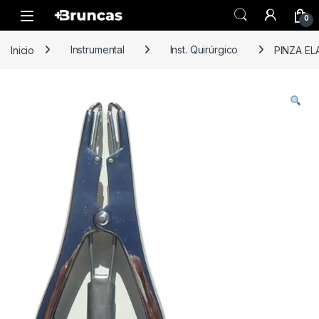
Skip to navigation
Skip to content
0
Inicio
Instrumental
Inst. Quirúrgico
PINZA E