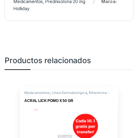
Medicamentos
,
Prednisolona 20 mg
Marca:
Holliday
Productos relacionados
Medicamentos
,
Línea Dermatológica
,
Rifamicina -
Hidrocortisona
ACRAL LICK POMO X 50 GR