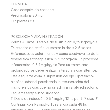
FÓRMULA
Cada comprimido contiene:
Prednisolona 20 mg
Excipientes c.s.
POSOLOGÍA Y ADMINISTRACIÓN
Perros & Gatos: Terapia de sustitución: 0,25 mg/kg/día.
En estados de estrés, aumentar la dosis 2-5 veces.
Enfermedades autoinmunes y como coadyuvante de la
terapéutica antineoplásica: 2-4 mg/kg/día. En procesos
inflamatorios: 0,5-1 mg/kg/día.Para un tratamiento
prolongado se debe realizar la terapia a días alternos.
Este esquema evita la supresión del eje Hipotálamo-
hipofiso-adrenal permitiendo la recuperación del
mismo en los días que no se administra laPrednisolona.
Esquema terapéutico sugerido:
1) Dosis de inducción 0,5-1 mg/kg/12 hs por 5-7 días. 2)
Continuar con 1-2 mg/kg 1 vez al día cada 48 hs
durante 7 días. 3) Seguir con el mismo régimen de