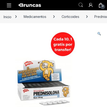
Skip to navigation
Skip to content
0
Inicio
Medicamentos
Corticoides
Prednis