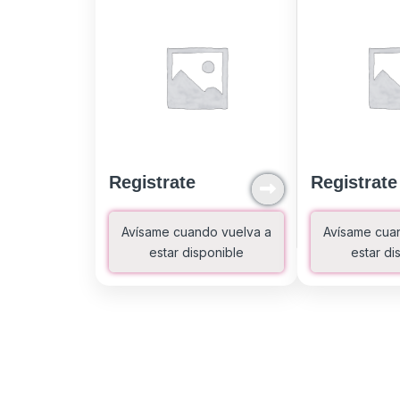
Registrate
Registrate
Avísame cuando vuelva a
Avísame cua
estar disponible
estar di