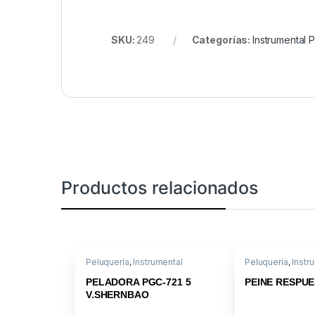
SKU:
249
Categorías:
Instrumental 
Productos relacionados
Peluquería
,
Instrumental
Peluquería
,
Instr
Peluquería
Peluquería
PELADORA PGC-721 5
PEINE RESPU
V.SHERNBAO