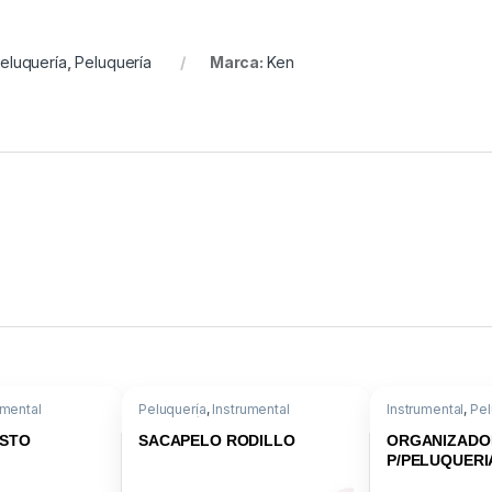
Peluquería
,
Peluquería
Marca:
Ken
umental
Peluquería
,
Instrumental
Instrumental
,
Pel
Peluquería
ESTO
SACAPELO RODILLO
ORGANIZADO
P/PELUQUERI