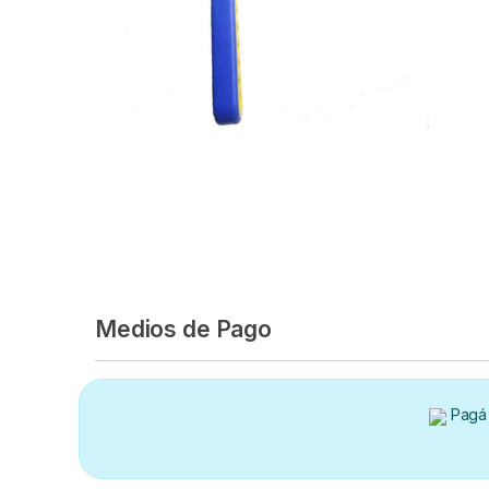
Medios de Pago
Pagá 