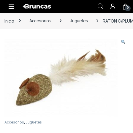
Skip to navigation
Skip to content
0
Inicio
Accesorios
Juguetes
RATON C/PLUM
Accesorios
,
Juguetes