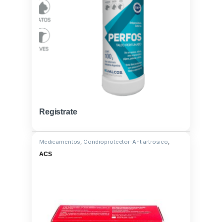
Registrate
Medicamentos
,
Condroprotector-Antiartrosico
,
Condroitin sulf. al 100%
ACS