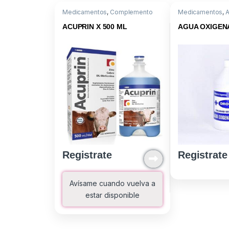
Medicamentos
,
Complemento
Medicamentos
,
A
Nutricional
,
Cu+Zn+Metionina
Descartables o I
ACUPRIN X 500 ML
AGUA OXIGEN
Registrate
Registrate
Avísame cuando vuelva a
estar disponible