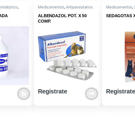
ntiséptico
,
Medicamentos
,
Antiparasitarios
Medicamentos
,
nstrumental
Internos
,
Albendazol 500/
Acepromacina
Prazicuantel 50
ADA
ALBENDAZOL POT. X 50
SEDAGOTAS X
COMP.
Registrate
Registrat