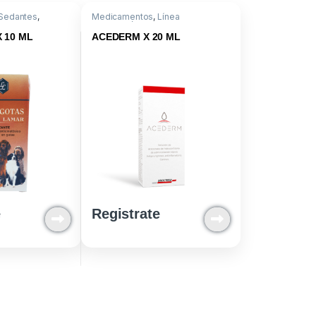
Sedantes
,
Medicamentos
,
Línea
Dermatológica
,
Hidrocortisona
aceponato
 10 ML
ACEDERM X 20 ML
e
Registrate