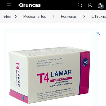
Skip to navigation
Skip to content
0
Inicio
Medicamentos
Hormonas
L/Tiroxin