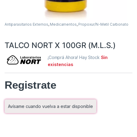
Antiparasitarios Externos
,
Medicamentos
,
Propoxur/N-Metil Carbonato
TALCO NORT X 100GR (M.L.S.)
¡Comprá Ahora! Hay Stock
Sin
existencias
Registrate
Avísame cuando vuelva a estar disponible