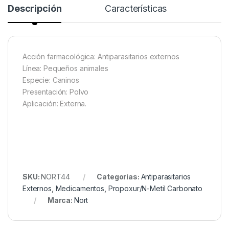
Descripción
Características
Acción farmacológica: Antiparasitarios externos
Línea: Pequeños animales
Especie: Caninos
Presentación: Polvo
Aplicación: Externa.
SKU:
NORT44
Categorías:
Antiparasitarios
Externos
,
Medicamentos
,
Propoxur/N-Metil Carbonato
Marca:
Nort