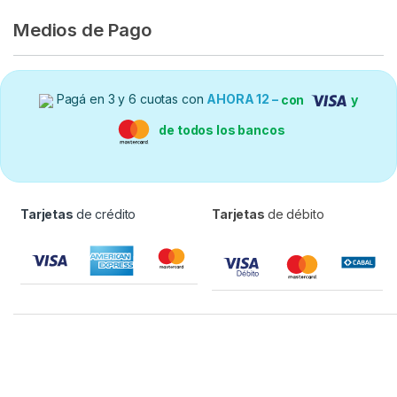
Medios de Pago
Pagá en 3 y 6 cuotas con
AHORA 12 –
con
y
de todos los bancos
Tarjetas
de crédito
Tarjetas
de débito