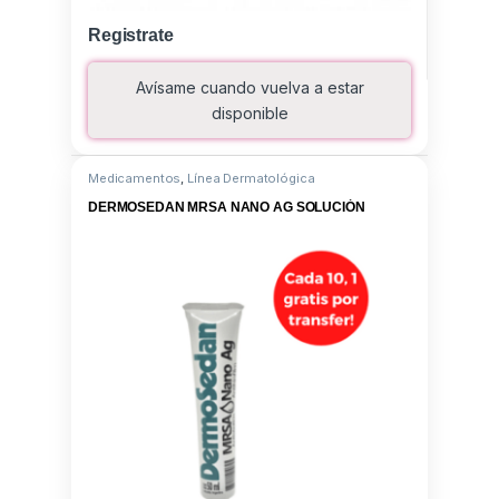
Registrate
Avísame cuando vuelva a estar
disponible
Medicamentos
,
Línea Dermatológica
DERMOSEDAN MRSA NANO AG SOLUCIÓN