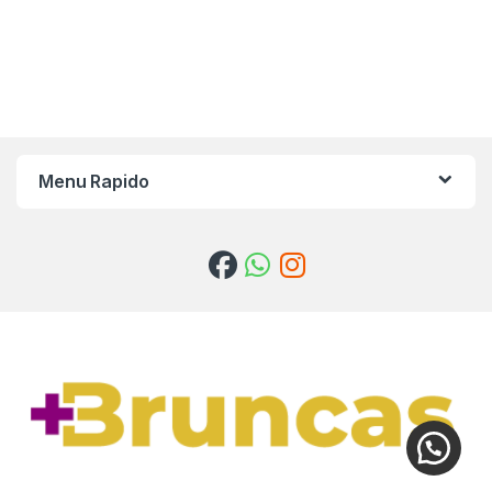
Menu Rapido