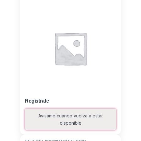
Registrate
Avísame cuando vuelva a estar
disponible
Peluquería
,
Instrumental Peluquería