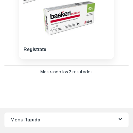
Registrate
Ordenado por los últ
Mostrando los 2 resultados
Menu Rapido