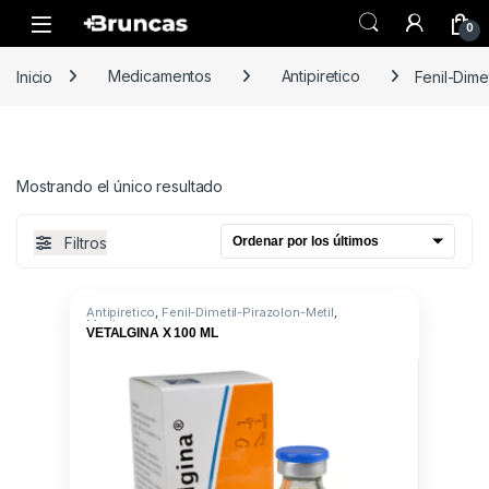
Skip to navigation
Skip to content
0
Inicio
Medicamentos
Antipiretico
Fenil-Dime
Mostrando el único resultado
Filtros
Antipiretico
,
Fenil-Dimetil-Pirazolon-Metil
,
Medicamentos
VETALGINA X 100 ML