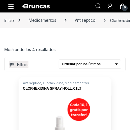
Skip to navigation
Skip to content
0
Inicio
Medicamentos
Antiséptico
Clorhexidi
Ordenado por los últimos
Mostrando los 4 resultados
Filtros
Antiséptico
,
Clorhexidina
,
Medicamentos
CLORHEXIDINA SPRAY HOLL.X 1LT