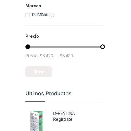
Marcas
RUMINAL
(1)
Precio
Precio:
$6.420
—
$6.430
Precio mínimo
Precio máximo
Filtrar
Ultimos Productos
D-PENTINA
Registrate