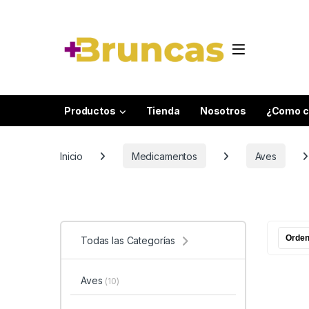
Skip to navigation
Skip to content
Productos
Tienda
Nosotros
¿Como c
Inicio
Medicamentos
Aves
Todas las Categorías
Aves
(10)