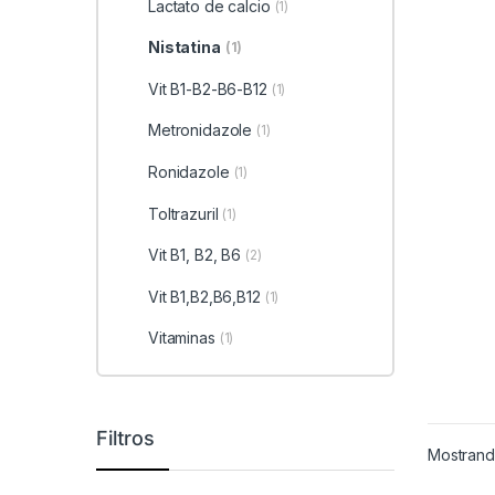
Lactato de calcio
(1)
Nistatina
(1)
Vit B1-B2-B6-B12
(1)
Metronidazole
(1)
Ronidazole
(1)
Toltrazuril
(1)
Vit B1, B2, B6
(2)
Vit B1,B2,B6,B12
(1)
Vitaminas
(1)
Filtros
Mostrando