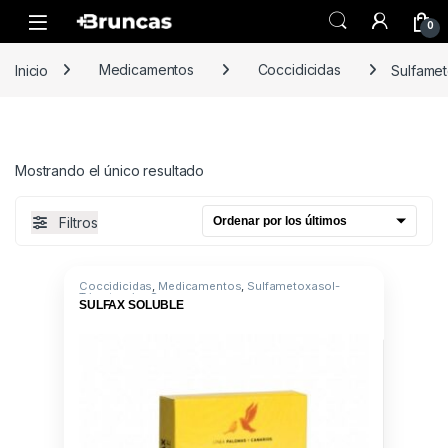
Skip to navigation
Skip to content
0
Inicio
Medicamentos
Coccidicidas
Sulfamet
Mostrando el único resultado
Filtros
Coccidicidas
,
Medicamentos
,
Sulfametoxasol-
Trimetoprim-S
SULFAX SOLUBLE