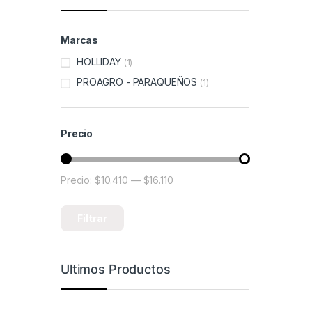
Marcas
HOLLIDAY
(1)
PROAGRO - PARAQUEÑOS
(1)
Precio
Precio:
$10.410
—
$16.110
Precio mínimo
Precio máximo
Filtrar
Ultimos Productos