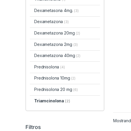
Dexametasona 4mg.
(3)
Dexametazona
(3)
Dexametazona 20mg
(2)
Dexametazona 2mg
(3)
Dexametazona 40mg
(2)
Prednisolona
(4)
Prednisolona 10mg
(2)
Prednisolona 20 mg
(6)
Triamcinolona
(2)
Mostrando
Filtros