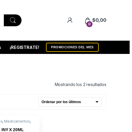
$
0,00
0
s
¡REGISTRATE!
PROMOCIONES DEL MES
Ordenado por
Mostrando los 2 resultados
es
,
Medicamentos
,
lona
 INY X 20ML