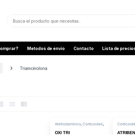
omprar?
Metodos de envio
Contacto
Lista de precio
Triamcinolona
Antihistamínico
,
Corticoides
,
Corticoid
Línea Dermatológica
,
Triamcino
Triamcinolona
,
OXI TRI
ATRIBEN
Triamcinolona/Clorferinamina