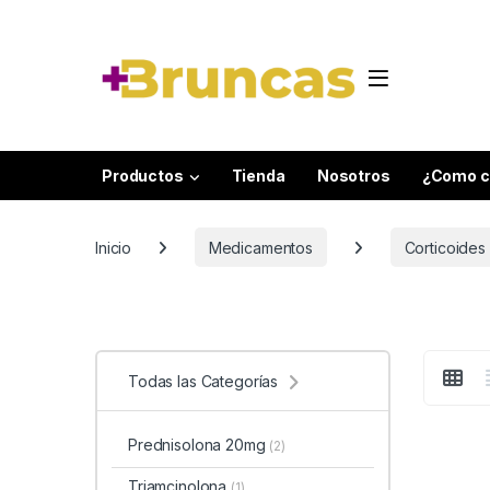
Skip to navigation
Skip to content
Productos
Tienda
Nosotros
¿Como c
Inicio
Medicamentos
Corticoides
Todas las Categorías
Prednisolona 20mg
(2)
Triamcinolona
(1)