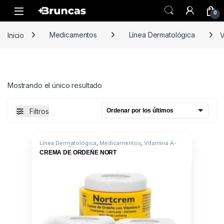
Skip to navigation
Skip to content
0
Inicio
Medicamentos
Línea Dermatológica
V
Mostrando el único resultado
Filtros
Línea Dermatológica
,
Medicamentos
,
Vitamina A-
Aloe vera-Elastina
CREMA DE ORDEÑE NORT