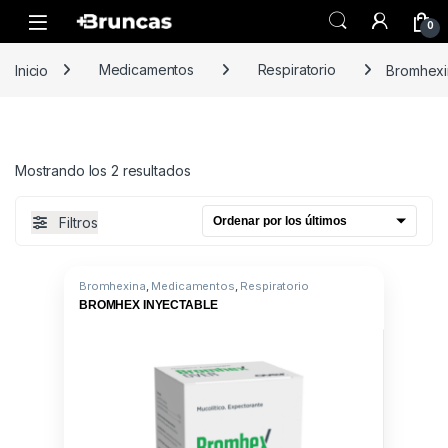
Skip to navigation
Skip to content
0
Inicio
Medicamentos
Respiratorio
Bromhexi
Ordenado por los últimos
Mostrando los 2 resultados
Filtros
Bromhexina
,
Medicamentos
,
Respiratorio
BROMHEX INYECTABLE