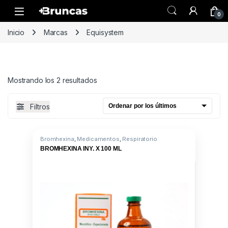
Skip to navigation
Skip to content
0
Inicio
Marcas
Equisystem
Ordenado por los últimos
Mostrando los 2 resultados
Filtros
Bromhexina
,
Medicamentos
,
Respiratorio
BROMHEXINA INY. X 100 ML