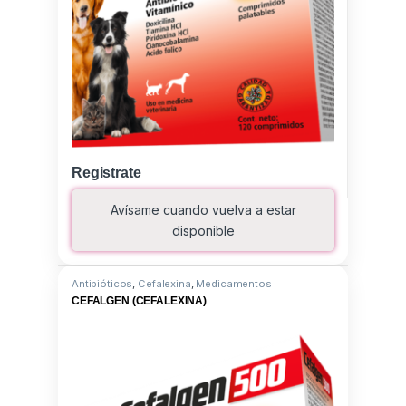
Registrate
Avísame cuando vuelva a estar
disponible
Antibióticos
,
Cefalexina
,
Medicamentos
CEFALGEN (CEFALEXINA)