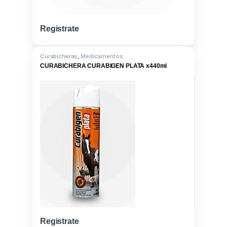
Registrate
Curabicheras
,
Medicamentos
CURABICHERA CURABIGEN PLATA x440ml
Registrate