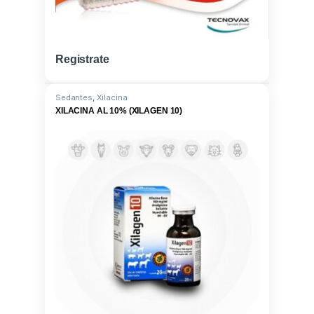
Registrate
Sedantes
,
Xilacina
XILACINA AL 10% (XILAGEN 10)