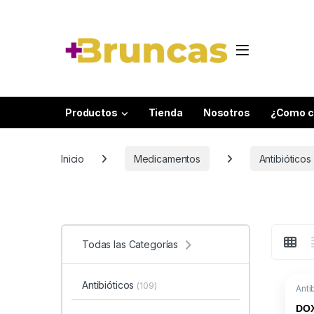
Skip to navigation
Skip to content
Productos
Tienda
Nosotros
¿Como c
Inicio
Medicamentos
Antibióticos
Todas las Categorías
Antibióticos
(109)
Anti
20m
Med
DO