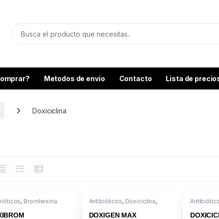
omprar?
Metodos de envio
Contacto
Lista de precio
Doxiciclina
bióticos
,
Bromhexina
Antibióticos
,
Doxiciclina
,
Antibiótic
g
,
Doxiciclina
,
Medicamentos
icamentos
,
Respiratorio
XIBROM
DOXIGEN MAX
DOXICIC