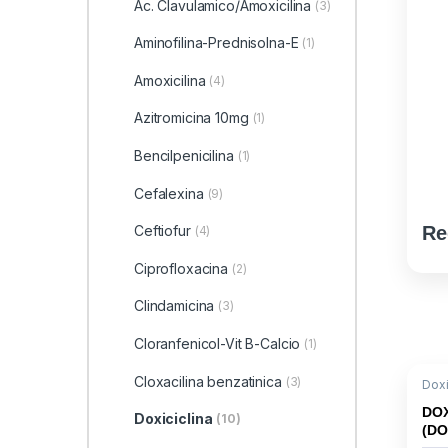
Ac. Clavulamico/Amoxicilina
(3)
Aminofilina-Prednisolna-E
(1)
Amoxicilina
(4)
Azitromicina 10mg
(1)
Bencilpenicilina
(1)
Cefalexina
(9)
Re
Ceftiofur
(4)
Ciprofloxacina
(2)
Clindamicina
(3)
Cloranfenicol-Vit B-Calcio
(1)
Cloxacilina benzatinica
(3)
Doxi
DOX
Doxiciclina
(10)
(DO