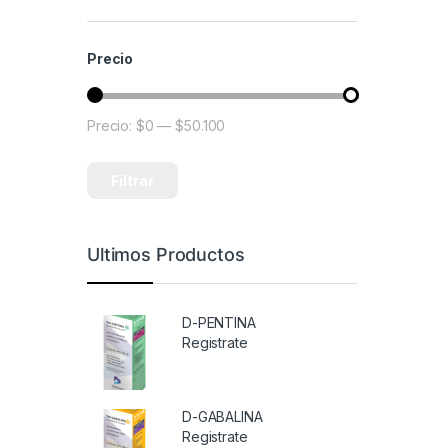
Precio
Precio:
$0
—
$50.100
Precio mínimo
Precio máximo
Filtrar
Ultimos Productos
D-PENTINA
Registrate
D-GABALINA
Registrate