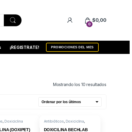
$
0,00
0
s
¡REGISTRATE!
PROMOCIONES DEL MES
Ordenado por
Mostrando los 10 resultados
os
,
Doxiciclina
Antibióticos
,
Doxiciclina
,
Medicamentos
LINA (DOXIPET)
DOXICILINA BECHLAB