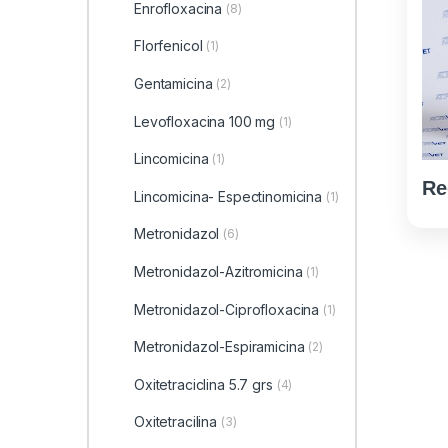
Enrofloxacina
(8)
Florfenicol
(1)
Gentamicina
(2)
Levofloxacina 100 mg
(1)
Lincomicina
(1)
Re
Lincomicina- Espectinomicina
(1)
Metronidazol
(6)
Metronidazol-Azitromicina
(1)
Metronidazol-Ciprofloxacina
(1)
Metronidazol-Espiramicina
(2)
Oxitetraciclina 5.7 grs
(4)
Oxitetracilina
(3)