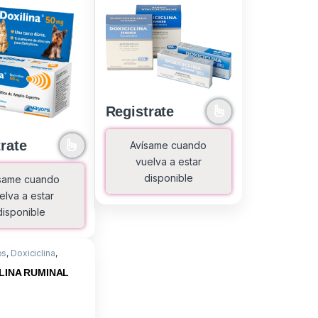
Registrate
rate
Avísame cuando
vuelva a estar
disponible
same cuando
elva a estar
disponible
os
,
Doxiciclina
,
ntos
LINA RUMINAL