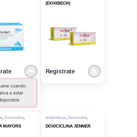
(DOXIBECH)
rate
Registrate
same cuando
elva a estar
disponible
os
,
Doxiciclina
,
Antibióticos
,
Doxiciclina
,
ntos
Medicamentos
NA MAYORS
DOXICICLINA JENNER