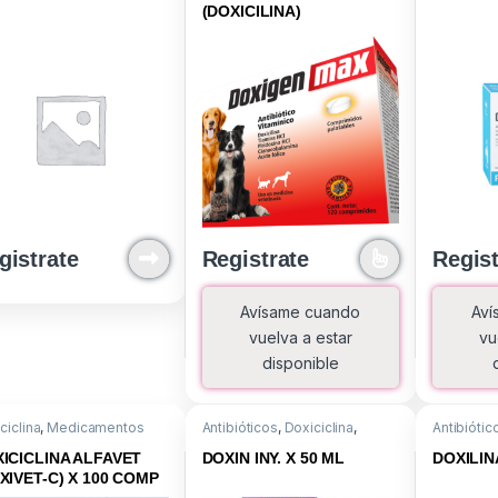
(DOXICILINA)
gistrate
Registrate
Regist
Avísame cuando
Aví
vuelva a estar
vu
disponible
ciclina
,
Medicamentos
Antibióticos
,
Doxiciclina
,
Antibiótic
Medicamentos
Medicame
ICICLINA ALFAVET
DOXIN INY. X 50 ML
DOXILI
XIVET-C) X 100 COMP