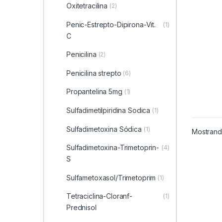
Oxitetracilina
(2)
Penic-Estrepto-Dipirona-Vit.
(1)
C
Penicilina
(2)
Penicilina strepto
(6)
Propantelina 5mg
(1)
Sulfadimetilpiridina Sodica
(1)
Sulfadimetoxina Sódica
(1)
Mostrando
Sulfadimetoxina-Trimetoprin-
(4)
S
Sulfametoxasol/Trimetoprim
(1)
Tetraciclina-Cloranf-
(1)
Prednisol