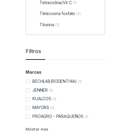
Tetraciclina/Vit C
(1)
Tilmicosina fosfato
(2)
Tilosina
(1)
Filtros
Marcas
BECHLAB(RODENTHIA)
(1)
JENNER
(1)
KUALCOS
(1)
MAYORS
(1)
PROAGRO - PARAQUEÑOS
(1)
Mostrar mas