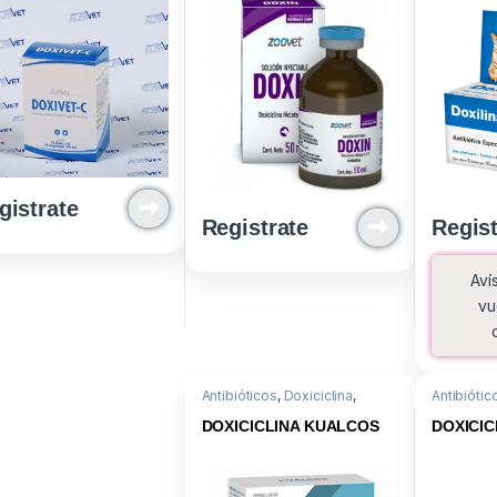
gistrate
Registrate
Regist
Aví
vu
Antibióticos
,
Doxiciclina
,
Antibiótic
Medicamentos
Medicame
DOXICICLINA KUALCOS
DOXICIC