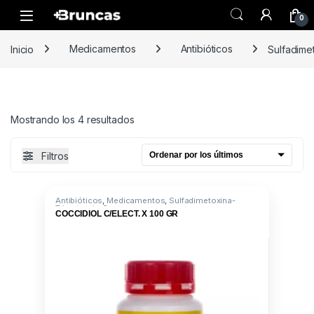
Skip to navigation
Skip to content
0
Inicio
Medicamentos
Antibióticos
Sulfadime
Ordenado por los últimos
Mostrando los 4 resultados
Filtros
Antibióticos
,
Medicamentos
,
Sulfadimetoxina-
Trimetoprin-S
COCCIDIOL C/ELECT. X 100 GR